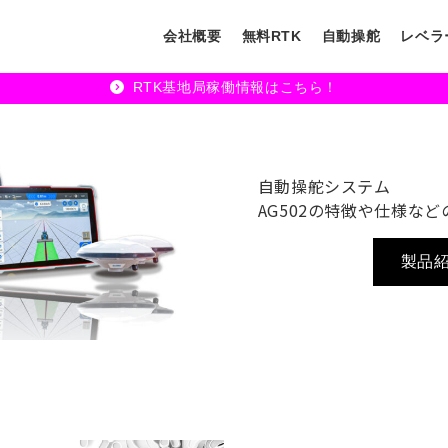
会社概要
無料RTK
自動操舵
レベラ
RTK基地局稼働情報はこちら！
自動操舵システム
AG502の特徴や仕様など
製品