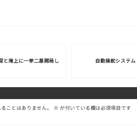
美深と滝上に一挙二基開局し
自動操舵システム 
れることはありません。
※
が付いている欄は必須項目です