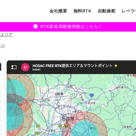
会社概要
無料RTK
自動操舵
レベラ
RTK基地局稼働情報はこちら！
バーエリア
38