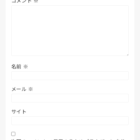
コメント
※
の
比
較、
ト
ラ
ク
タ
ー
名前
※
へ
の
取
メール
※
付
工
夫、
サイト
電
波
安
定