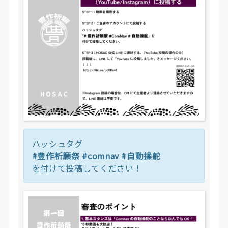
v
製
自
動
操
縦
シ
ス
テ
ム
に
ハッシュタグ
関
#豊作祈願祭 #comnav #自動操舵
わ
を付けて投稿してください！
る
動
画
で
あ