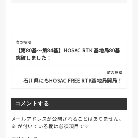
放
し
走
行、
夜
間
次の投稿
や
【第80基〜第84基】HOSAC RTK 基地局80基
傾
突破しました！
斜
地
前の投稿
で
石川県にもHOSAC FREE RTK基地局開局！
の
動
き、
コメントする
他
社
メールアドレスが公開されることはありません。
製
※
が付いている欄は必須項目です
品
と