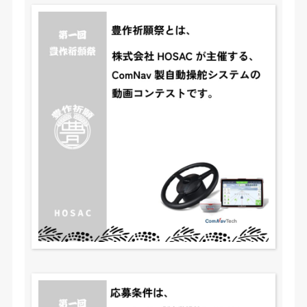
豊
作
祈
願
祭
コ
ン
テ
ス
ト
詳
細