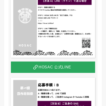
動
画
コ
ン
テ
ス
ト
で
す。
応
募
HOSAC 公式LINE
条
件：
C
o
m
N
a