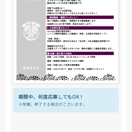
る
こ
と。
例
え
ば、
ま
っ
す
ぐ
走
る
様
子、
期間中、何度応募してもOK！
ハ
※早期、終了する場合がございます。
ン
ド
ル
手