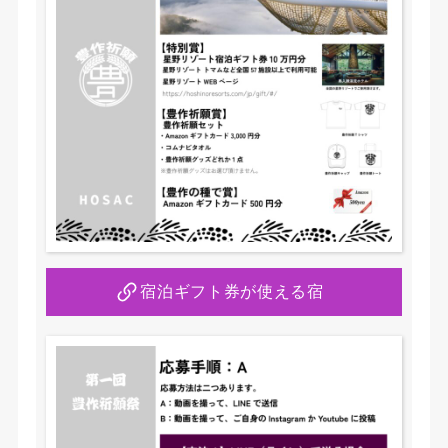
催
す
る、
C
o
m
N
a
v
製
自
動
宿泊ギフト券が使える宿
操
縦
シ
ス
テ
ム
の