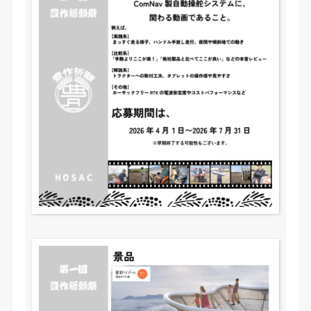
豊
作
祈
願
祭
と
は、
株
式
会
社
H
O
S
A
C
が
主