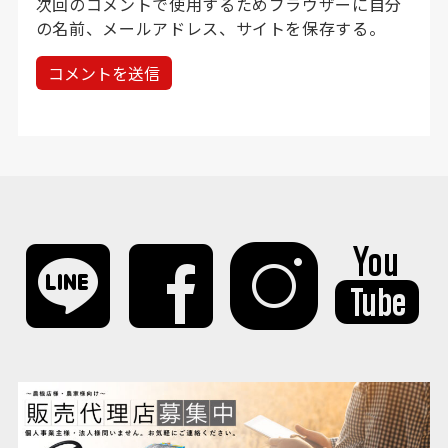
次回のコメントで使用するためブラウザーに自分
度
の名前、メールアドレス、サイトを保存する。
な
ど。
応
募
期
間：
2
0
2
6
年
4
月
1
日
～
2